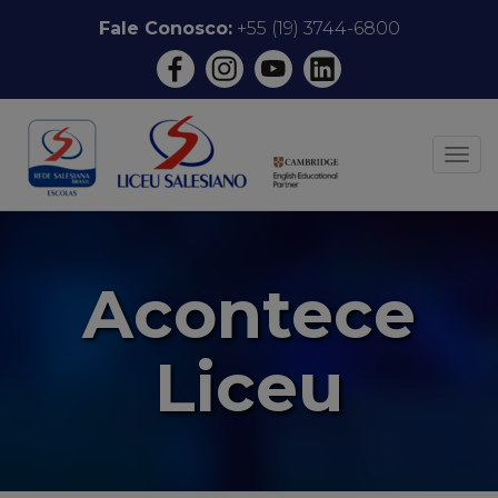
Pular
Fale Conosco:
+55 (19) 3744-6800
para
o
conteúdo
ALT
Acontece
Liceu