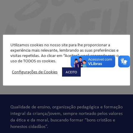
Utilizamos cookies no nosso site para lhe proporcionar a
experiência mais relevante, lembrando as suas preferências e
visitas repetidas. Ao clicar em “Aceitar”, você concorda com o
uso de TODOS os cookies.
Configurações de Cookies
ACEITO
Comentários não são permitidos.
Qualidade de ensino, organização pedagógica e formação
integral da criança/jovem, sempre norteado pelos valores
da ética e da moral, buscando formar “bons cristãos e
honestos cidadãos”.