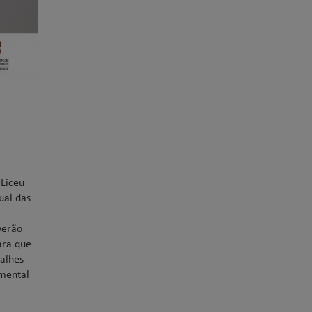
 Liceu
ual das
verão
ara que
talhes
amental