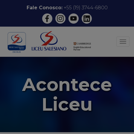
Pular
Fale Conosco:
+55 (19) 3744-6800
para
o
conteúdo
ALT
Acontece
Liceu