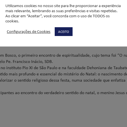
Utilizamos cookies no nosso site para lhe proporcionar a experiência
mais relevante, lembrando as suas preferências e visitas repetidas.
Ao clicar em “Aceitar”, você concorda com o uso de TODOS os
cookies.
Configurações de Cookies
ACEITO
e Espiritualidade
om Bosco, o primeiro encontro de espiritualidade, cujo tema foi “O na
lo Pe. Francisco Inácio, SDB.
 no instituto Pio XI de São Paulo e na faculdade Dehoniana de Taubat
ntido mais profundo e essencial do mistério do Natal: o nascimento de
orizar o sentido religioso dessa festa, numa sociedade que enfatiza
pantes ao encontro do verdadeiro sentido do natal, o menino Jesus 