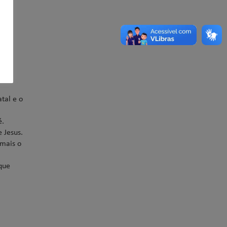
tal e o
é.
 Jesus.
 mais o
que