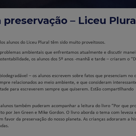
 preservação – Liceu Plura
s alunos do Liceu Plural têm sido muito proveitosos.
s problemas ambientais que enfrentamos atualmente e discutir manei
stentabilidade, os alunos dos 5º anos -manhã e tarde – criaram o “D
biodegradável – os alunos escrevem sobre fatos que presenciam no d
, sempre relacionados ao meio ambiente, e que consideram interessant
ontade para escreverem sempre que quiserem. Estão compartilhando
alunos também puderam acompanhar a leitura do livro “Por que pro
to por Jen Green e Mike Gordon. O livro aborda o tema com leveza 
 favor da preservação do nosso planeta. As crianças adoraram a his
adas.