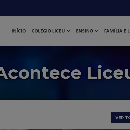
INÍCIO
COLÉGIO LICEU
ENSINO
FAMÍLIA E 
Acontece Lice
VER T