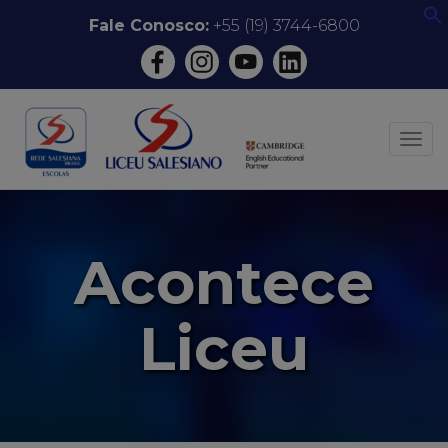
Pular
Fale Conosco:
+55 (19) 3744-6800
f
para
o
conteúdo
ALT
Acontece
Liceu