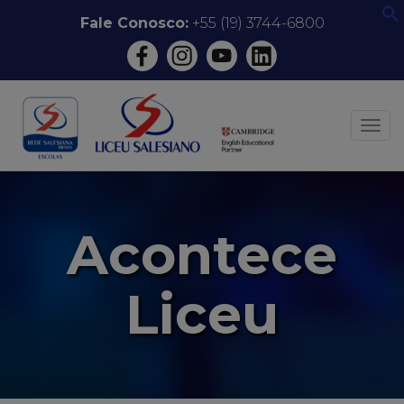
Pular
Fale Conosco:
+55 (19) 3744-6800
f
para
o
conteúdo
ALT
Acontece
Liceu