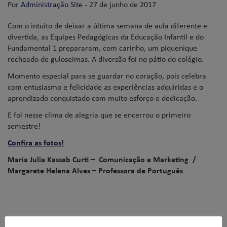
Por
Administração Site
- 27 de junho de 2017
Com o intuito de deixar a última semana de aula diferente e
divertida, as Equipes Pedagógicas da Educação Infantil e do
Fundamental 1 prepararam, com carinho, um piquenique
recheado de guloseimas. A diversão foi no pátio do colégio.
Momento especial para se guardar no coração, pois celebra
com entusiasmo e felicidade as experiências adquiridas e o
aprendizado conquistado com muito esforço e dedicação.
E foi nesse clima de alegria que se encerrou o primeiro
semestre!
Confira as fotos!
Maria Julia Kassab Curti – Comunicação e Marketing /
Margarete Helena Alves – Professora de Português
Comentários não são permitidos.