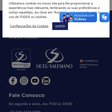
Utilizamos cookies no nosso site para lhe proporcionar a
experiência mais relevante, lembrando as suas preferências e
visitas repetidas. Ao clicar em “Aceitar”, você concorda com o
uso de TODOS os cookies.
Qualidade de ensino, organização pedagógica e formação
integral da criança/jovem, sempre norteado pelos valores
Configurações de Cookies
ACEITO
da ética e da moral, buscando formar “bons cristãos e
honestos cidadãos”.
Fale Conosco
De segunda à sexta, das 7h30 às 16h30
+55 (19) 3744.6800