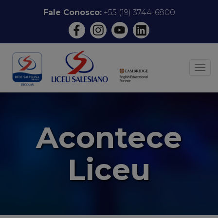
Pular
Fale Conosco:
+55 (19) 3744-6800
para
o
conteúdo
ALT
Acontece
Liceu