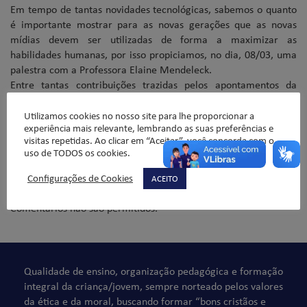
Em tempo de tantas novidades tecnológicas, sabemos o quanto
é importante mostrar para as novas gerações que as novas
mídias devem ser utilizadas de forma a maximizar as
habilidades humanas, por isso propiciamos, no dia, 08/03, uma
palestra com a Professora Elaine Mendeleck.
Entre tantas contribuições trazidas pelos apontamentos da
professora, uma lição importante: usar a tecnologia para
potencializar nossas habilidades.
Utilizamos cookies no nosso site para lhe proporcionar a
experiência mais relevante, lembrando as suas preferências e
Equipe Pedagógica do Ensino Fundamental 2
visitas repetidas. Ao clicar em “Aceitar”, você concorda com o
uso de TODOS os cookies.
Configurações de Cookies
ACEITO
Comentários não são permitidos.
Qualidade de ensino, organização pedagógica e formação
integral da criança/jovem, sempre norteado pelos valores
da ética e da moral, buscando formar “bons cristãos e