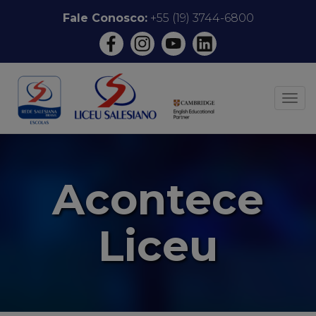
Pular
Fale Conosco:
+55 (19) 3744-6800
para
o
conteúdo
ALT
Acontece
Liceu