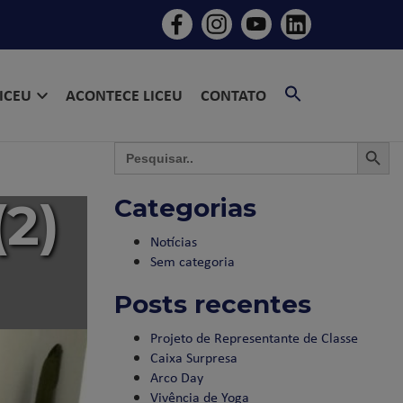
SEARCH
LICEU
ACONTECE LICEU
CONTATO
FOR:
SEARCH BU
SEAR
Search
for:
(2)
Categorias
Notícias
Sem categoria
Posts recentes
Projeto de Representante de Classe
Caixa Surpresa
Arco Day
Vivência de Yoga