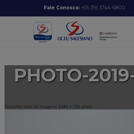
Pular para o conteúdo
Fale Conosco:
+55 (19) 3744-6800
PHOTO-2019-1
Tamanho total da imagem:
1280
×
720
pixels