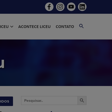
SEARCH
LICEU
ACONTECE LICEU
CONTATO
FOR:
SEARCH BU
u
SEARCH BUTTON
Search
for:
ODOS