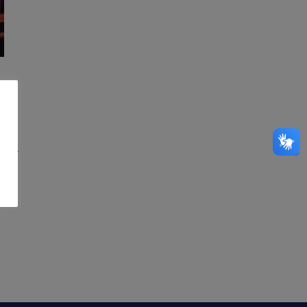
res.
s. A