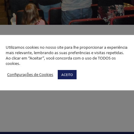
Utilizamos cookies no nosso site para lhe proporcionar a experiência
mais relevante, lembrando as suas preferências e visitas repetidas.
 família do ano com a participação dos alunos, professores e familia
Ao clicar em “Aceitar”, você concorda com o uso de TODOS os
cookies.
e reunir a comunidade educativa para um momento de ação de graça
30, no auditório Dom Bosco.
Configurações de Cookies
ACEITO