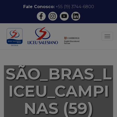
Pular
Fale Conosco:
+55 (19) 3744-6800
para
o
conteúdo
ALT
SÃO_BRAS_L
ICEU_CAMPI
NAS (59)