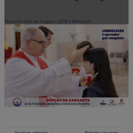
Tamanho total da imagem:
1275
×
850
pixels
← Imagem anterior
Próxima imagem →