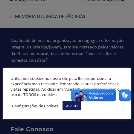
←
MEMÓRIA LITÚRGICA DE SÃO BRÁS
Qualidade de ensino, organização pedagógica e formação
integral da criança/jovem, sempre norteado pelos valores
da ética e da moral, buscando formar “bons cristãos e
honestos cidadãos”.
Utilizamos cookies no nosso site para lhe proporcionar a
experiência mais relevante, lembrando as suas preferências e
visitas repetidas. Ao clicar em “Aceitar”, você concorda com o
uso de TODOS os cookies.
Configurações de Cookies
ACEITO
Fale Conosco