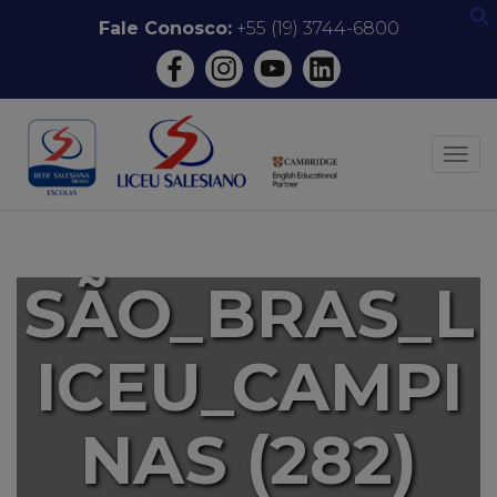
Pular
Fale Conosco:
+55 (19) 3744-6800
f
para
o
conteúdo
ALT
SÃO_BRAS_L
ICEU_CAMPI
NAS (282)