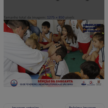
Tamanho total da imagem:
1275
×
850
pixels
← Imagem anterior
Próxima imagem →