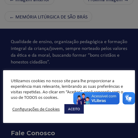
←
MEMÓRIA LITÚRGICA DE SÃO BRÁS
Qualidade de ensino, organização pedagógica e formação
integral da criança/jovem, sempre norteado pelos valores
da ética e da moral, buscando formar “bons cristãos e
honestos cidadãos”.
Utilizamos cookies no nosso site para lhe proporcionar a
experiência mais relevante, lembrando as suas preferências e
visitas repetidas. Ao clicar em “Aceitar”, você concorda com o
uso de TODOS os cookies.
Configurações de Cookies
ACEITO
Fale Conosco