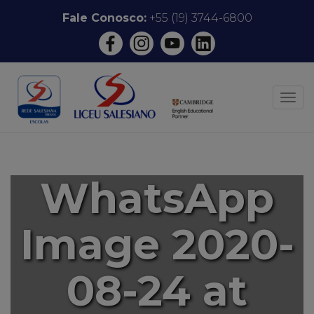
Pular
Fale Conosco:
+55 (19) 3744-6800
para
o
conteúdo
ALT
WhatsApp
Image 2020-
08-24 at