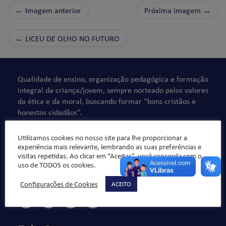
← Imagem anterior
Próxima imagem →
←
LICEU DE OLHO NO FUTURO
Qualidade de ensino, organização pedagógica e formação
integral da criança/jovem, sempre norteado pelos valores
da ética e da moral, buscando formar “bons cristãos e
honestos cidadãos”.
Utilizamos cookies no nosso site para lhe proporcionar a
experiência mais relevante, lembrando as suas preferências e
visitas repetidas. Ao clicar em “Aceitar”, você concorda com o
uso de TODOS os cookies.
Configurações de Cookies
ACEITO