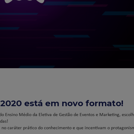
2020 está em novo formato!
do Ensino Médio da Eletiva de Gestão de Eventos e Marketing, escol
das!
e no caráter prático do conhecimento e que incentivam o protagonis