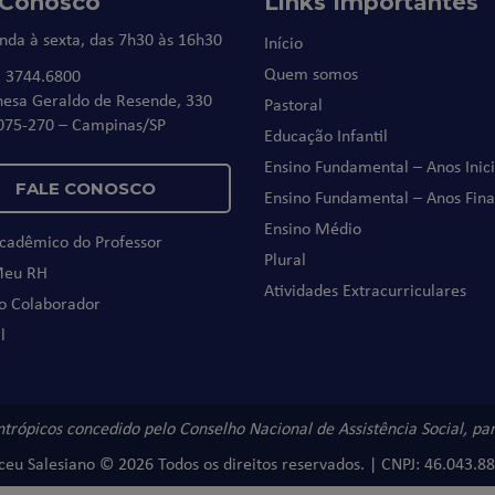
 Conosco
Links Importantes
nda à sexta, das 7h30 às 16h30
Início
Quem somos
) 3744.6800
nesa Geraldo de Resende, 330
Pastoral
075-270 – Campinas/SP
Educação Infantil
Ensino Fundamental – Anos Inici
FALE CONOSCO
Ensino Fundamental – Anos Fina
Ensino Médio
Acadêmico do Professor
Plural
Meu RH
Atividades Extracurriculares
do Colaborador
l
antrópicos concedido pelo Conselho Nacional de Assistência Social, p
iceu Salesiano © 2026 Todos os direitos reservados. | CNPJ: 46.043.8