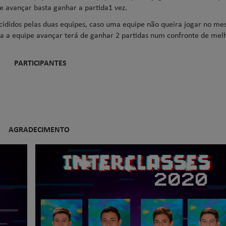
e avançar basta ganhar a partida1 vez.
cididos pelas duas equipes, caso uma equipe não queira jogar no m
a a equipe avançar terá de ganhar 2 partidas num confronte de mel
PARTICIPANTES
AGRADECIMENTO