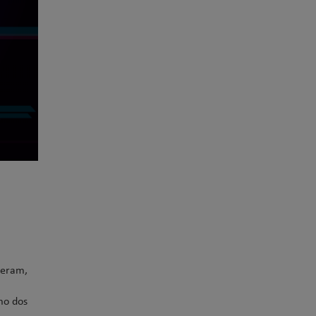
heram,
mo dos