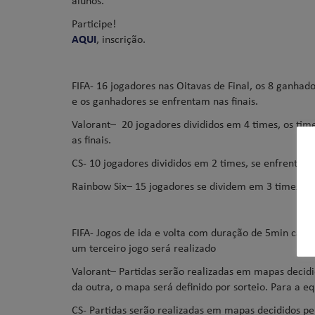
Participe!
AQUI
, inscrição.
FIFA- 16 jogadores nas Oitavas de Final, os 8 ganhad
e os ganhadores se enfrentam nas finais.
Valorant
– 20
jogadores divididos em 4 times, os tim
as finais.
CS- 10 jogadores divididos em 2 times, se enfrenta
Rainbow Six
– 15 jogadores se dividem em 3 times, to
FIFA- Jogos de ida e volta com duração de
5min cada
um terceiro jogo será realizado
Valorant
– Partidas serão realizadas em mapas decid
da outra, o mapa será definido por sorteio. Para a e
CS-
Partidas serão realizadas em mapas decididos p