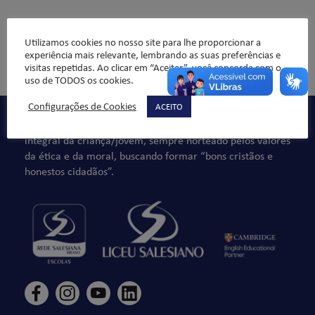
Utilizamos cookies no nosso site para lhe proporcionar a
experiência mais relevante, lembrando as suas preferências e
Comentários não são permitidos.
visitas repetidas. Ao clicar em “Aceitar”, você concorda com o
uso de TODOS os cookies.
Configurações de Cookies
ACEITO
Qualidade de ensino, organização pedagógica e formação
integral da criança/jovem, sempre norteado pelos valores
da ética e da moral, buscando formar “bons cristãos e
honestos cidadãos”.