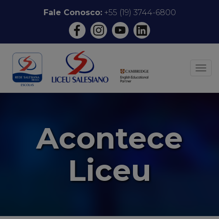
Pular
Fale Conosco:
+55 (19) 3744-6800
para
o
conteúdo
ALT
Acontece
Liceu