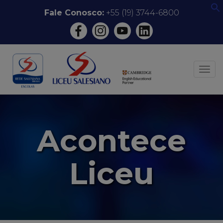
Pular
Fale Conosco:
+55 (19) 3744-6800
f
para
o
conteúdo
ALT
Acontece
Liceu