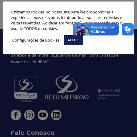
Utilizamos cookies no nosso site para lhe proporcionar a
Comentários não são permitidos.
experiência mais relevante, lembrando as suas preferências e
visitas repetidas. Ao clicar em “Aceitar”, você concorda com o
uso de TODOS os cookies.
Configurações de Cookies
ACEITO
Qualidade de ensino, organização pedagógica e formação
integral da criança/jovem, sempre norteado pelos valores
da ética e da moral, buscando formar “bons cristãos e
honestos cidadãos”.
Fale Conosco