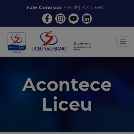
Pular
Fale Conosco:
+55 (19) 3744-6800
para
o
conteúdo
ALT
Acontece
Liceu