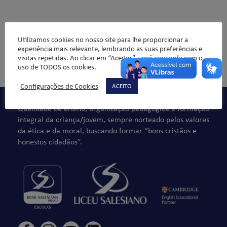
Utilizamos cookies no nosso site para lhe proporcionar a
experiência mais relevante, lembrando as suas preferências e
visitas repetidas. Ao clicar em “Aceitar”, você concorda com o
Comentários não são permitidos.
uso de TODOS os cookies.
Configurações de Cookies
ACEITO
Qualidade de ensino, organização pedagógica e formação
integral da criança/jovem, sempre norteado pelos valores
da ética e da moral, buscando formar “bons cristãos e
honestos cidadãos”.