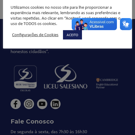
Comentários não são permitidos.
Utilizamos cookies no nosso site para lhe proporcionar a
experiência mais relevante, lembrando as suas preferências e
visitas repetidas. Ao clicar em “Aceitar”, você concorda com o
uso de TODOS os cookies.
Qualidade de ensino, organização pedagógica e formação
Configurações de Cookies
ACEITO
integral da criança/jovem, sempre norteado pelos valores
da ética e da moral, buscando formar “bons cristãos e
honestos cidadãos”.
Fale Conosco
De segunda à sexta, das 7h30 às 16h30