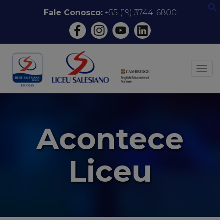
Pular
Fale Conosco:
+55 (19) 3744-6800
f
para
o
conteúdo
ALT
Acontece
Liceu