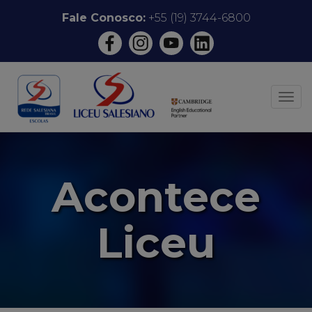
Pular
Fale Conosco:
+55 (19) 3744-6800
para
o
conteúdo
ALT
Acontece
Liceu