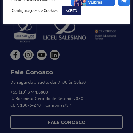
honestos cidadãos”.
Configurações de Cookies
ACEITO
Fale Conosco
De segunda à sexta, das 7h30 às 16h30
+55 (19) 3744.6800
R. Baronesa Geraldo de Resende, 330
CEP: 13075-270 – Campinas/SP
FALE CONOSCO