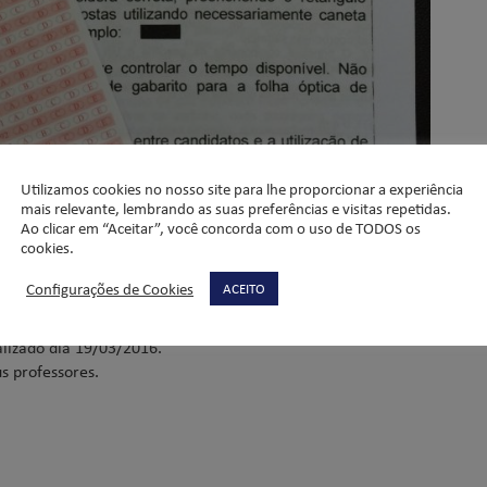
Utilizamos cookies no nosso site para lhe proporcionar a experiência
mais relevante, lembrando as suas preferências e visitas repetidas.
Ao clicar em “Aceitar”, você concorda com o uso de TODOS os
FUVEST – Ensino Médio
cookies.
Configurações de Cookies
ACEITO
lizado dia 19/03/2016.
s professores.