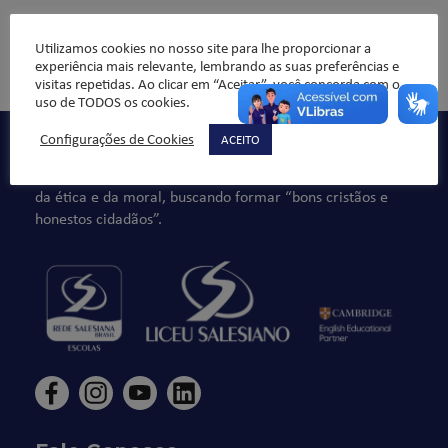
Utilizamos cookies no nosso site para lhe proporcionar a
Comentários não são permitidos.
experiência mais relevante, lembrando as suas preferências e
visitas repetidas. Ao clicar em “Aceitar”, você concorda com o
uso de TODOS os cookies.
Configurações de Cookies
ACEITO
Qualidade de ensino, organização pedagógica e formação
integral da criança/jovem, sempre norteado pelos valores
da ética e da moral, buscando formar “bons cristãos e
honestos cidadãos”.