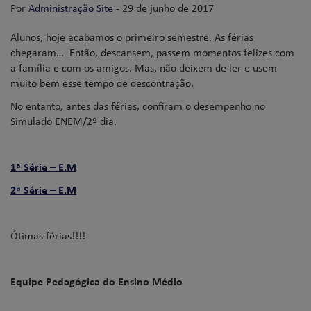
Por
Administração Site
- 29 de junho de 2017
Alunos, hoje acabamos o primeiro semestre. As férias
chegaram… Então, descansem, passem momentos felizes com
a família e com os amigos. Mas, não deixem de ler e usem
muito bem esse tempo de descontração.
No entanto, antes das férias, confiram o desempenho no
Simulado ENEM/2º dia.
1ª Série – E.M
2ª Série – E.M
Ótimas férias!!!!
Equipe Pedagógica do Ensino Médio