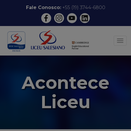
Pular
Fale Conosco:
+55 (19) 3744-6800
para
o
conteúdo
ALT
Acontece
Liceu