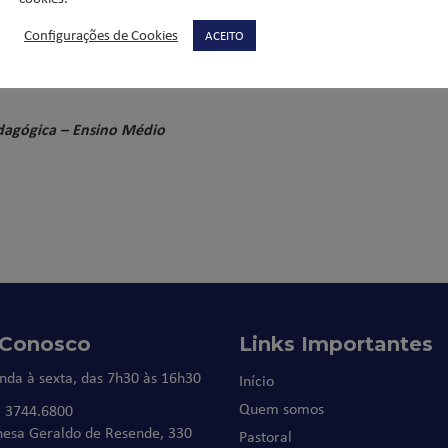
Configurações de Cookies
ACEITO
dagógica – Ensino Médio
 Conosco
Links Importantes
nda à sexta, das 7h30 às 16h30
Início
Quem somos
) 3744.6800
nesa Geraldo de Resende, 330
Pastoral