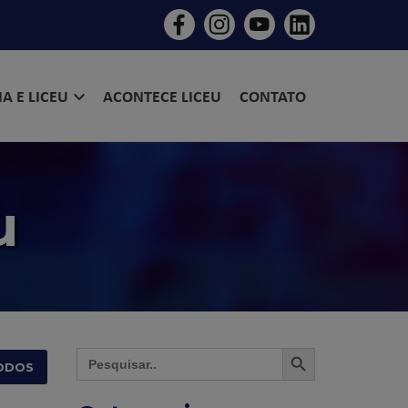
IA E LICEU
ACONTECE LICEU
CONTATO
u
SEARCH BUTTON
Search
for:
ODOS