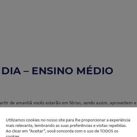
 DIA – ENSINO MÉDIO
 partir de amanhã vocês estarão em férias, sendo assim, aproveitem e
entanto, não deixem os estudos totalmente de lado. Leiam os livros d
qui a um mês voltaremos com energia total.
Utilizamos cookies no nosso site para lhe proporcionar a experiência
mais relevante, lembrando as suas preferências e visitas repetidas.
Ao clicar em “Aceitar”, você concorda com o uso de TODOS os
cookies.