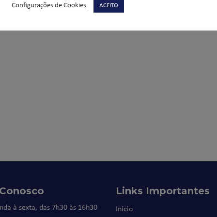
Configurações de Cookies
ACEITO
 Conosco
Links Importantes
nda à sexta, das 7h30 às 16h30
Início