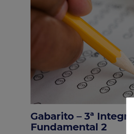
Gabarito – 3ª Integr
Fundamental 2