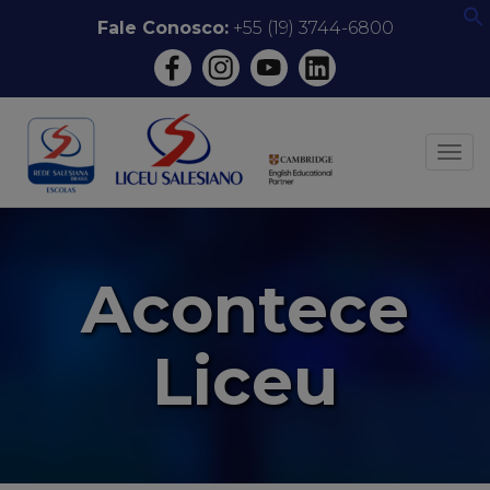
Pular
Fale Conosco:
+55 (19) 3744-6800
f
para
o
conteúdo
ALT
Acontece
Liceu