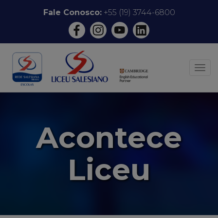
Pular
Fale Conosco:
+55 (19) 3744-6800
para
o
conteúdo
ALT
Acontece
Liceu