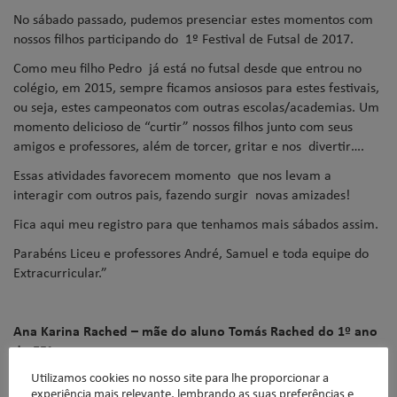
No sábado passado, pudemos presenciar estes momentos com
nossos filhos participando do 1º Festival de Futsal de 2017.
Como meu filho Pedro já está no futsal desde que entrou no
colégio, em 2015, sempre ficamos ansiosos para estes festivais,
ou seja, estes campeonatos com outras escolas/academias. Um
momento delicioso de “curtir” nossos filhos junto com seus
amigos e professores, além de torcer, gritar e nos divertir….
Essas atividades favorecem momento que nos levam a
interagir com outros pais, fazendo surgir novas amizades!
Fica aqui meu registro para que tenhamos mais sábados assim.
Parabéns Liceu e professores André, Samuel e toda equipe do
Extracurricular.”
Ana Karina Rached – mãe do aluno Tomás Rached do 1º ano
do EF1
Utilizamos cookies no nosso site para lhe proporcionar a
“(…) a todos que direta ou indiretamente contribuíram para a
experiência mais relevante, lembrando as suas preferências e