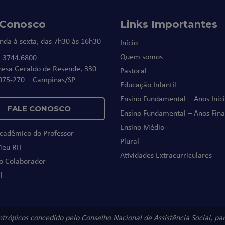
 Conosco
Links Importantes
nda à sexta, das 7h30 às 16h30
Início
Quem somos
) 3744.6800
nesa Geraldo de Resende, 330
Pastoral
075-270 – Campinas/SP
Educação Infantil
Ensino Fundamental – Anos Inici
FALE CONOSCO
Ensino Fundamental – Anos Fina
Ensino Médio
Acadêmico do Professor
Plural
Meu RH
Atividades Extracurriculares
do Colaborador
l
antrópicos concedido pelo Conselho Nacional de Assistência Social, p