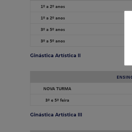
1º a 2º anos
1º a 2º anos
3º a 5º anos
3º a 5º anos
Ginástica Artística II
ENSIN
NOVA TURMA
3ª e 5ª feira
Ginástica Artística III