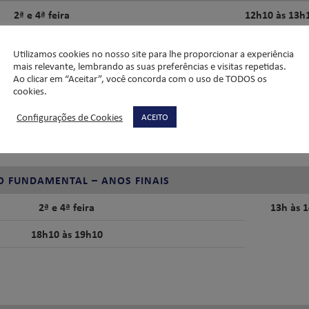
2ª e 4ª feira
12h10 às 13h
2ª e 4ª feira
18h10 às 19h
Utilizamos cookies no nosso site para lhe proporcionar a experiência
mais relevante, lembrando as suas preferências e visitas repetidas.
2ª e 4ª feira
12h10 às 13h
Ao clicar em “Aceitar”, você concorda com o uso de TODOS os
cookies.
2ª e 4ª feira
18h10 às 19h
Configurações de Cookies
ACEITO
O FUNDAMENTAL – ANOS FINAIS
2ª e 4ª feira
13h às 
18h10 às 19h10