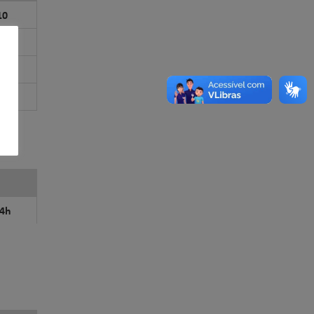
10
10
10
10
14h