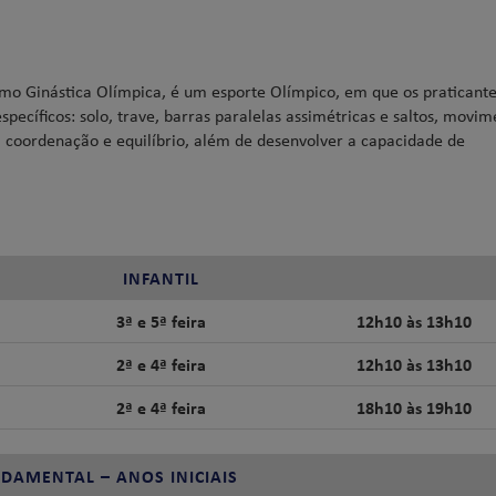
omo Ginástica Olímpica, é um esporte Olímpico, em que os praticant
cíficos: solo, trave, barras paralelas assimétricas e saltos, movim
e, coordenação e equilíbrio, além de desenvolver a capacidade de
INFANTIL
3ª e 5ª feira
12h10 às 13h10
2ª e 4ª feira
12h10 às 13h10
2ª e 4ª feira
18h10 às 19h10
DAMENTAL – ANOS INICIAIS