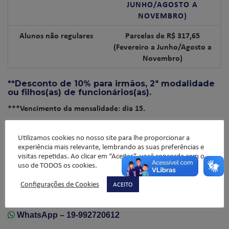
JUNHO/AGOSTO A
NOVEMBRO)
Alunos não regulares
Parcelas de R$ 317,65
(Fevereiro a Junho/Agosto a
Novembro)
**Desconto de 10% para irmãos, 2ª modalidade
ou filhos(as) de funcionários(as).
***Vencimento da mensalidade: dia 15.
****O pagamento será feito via app Edupay (PIX ou boleto).
Utilizamos cookies no nosso site para lhe proporcionar a
experiência mais relevante, lembrando as suas preferências e
visitas repetidas. Ao clicar em “Aceitar”, você concorda com o
FAÇA PARTE DO NOSSO TIME!
uso de TODOS os cookies.
Informações e matrículas
Configurações de Cookies
ACEITO
Rafaela Forti
Administração Experimento
WhatsApp – 19-992720612