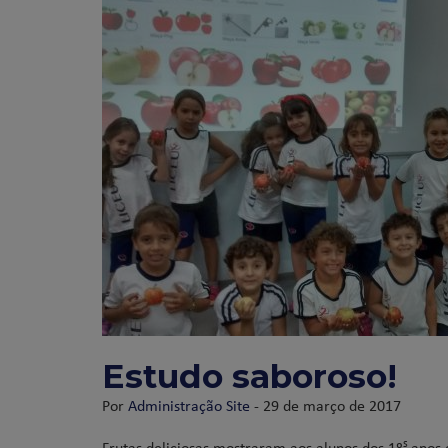
Estudo saboroso!
Por
Administração Site
- 29 de março de 2017
s
Frutas deliciosas mostraram aos alunos dos 1º
anos 