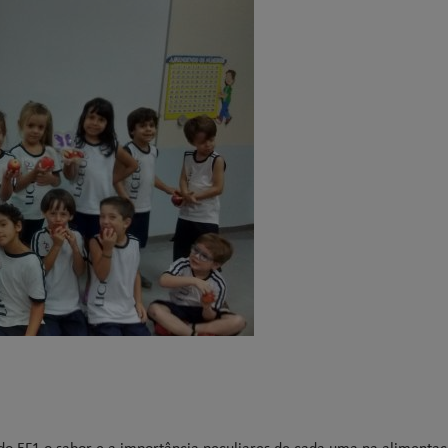
do EF1 o sabor e a importância peculiares de cada uma na alimenta