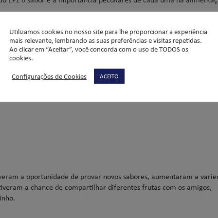
º ano participaram ativamente da Semana das Frutas. Além de
Utilizamos cookies no nosso site para lhe proporcionar a experiência
 a chegada da nova estação: o Outono.
mais relevante, lembrando as suas preferências e visitas repetidas.
Ao clicar em “Aceitar”, você concorda com o uso de TODOS os
áveis foram realizadas durante o mês de março, nas salas de aula e
cookies.
Configurações de Cookies
ACEITO
escolhida:
iveram a oportunidade de provar novos sabores, aumentaram a vari
tiveram a chance de compartilhar diferentes frutas com os amigos,
inho.