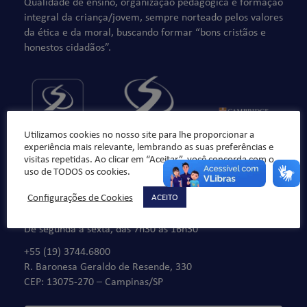
Qualidade de ensino, organização pedagógica e formação
integral da criança/jovem, sempre norteado pelos valores
da ética e da moral, buscando formar “bons cristãos e
honestos cidadãos”.
Utilizamos cookies no nosso site para lhe proporcionar a
experiência mais relevante, lembrando as suas preferências e
visitas repetidas. Ao clicar em “Aceitar”, você concorda com o
uso de TODOS os cookies.
Configurações de Cookies
ACEITO
Fale Conosco
De segunda à sexta, das 7h30 às 16h30
+55 (19) 3744.6800
R. Baronesa Geraldo de Resende, 330
CEP: 13075-270 – Campinas/SP