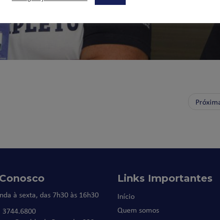
Próxim
 Conosco
Links Importantes
nda à sexta, das 7h30 às 16h30
Início
Quem somos
) 3744.6800