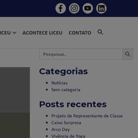
SEARCH
LICEU
ACONTECE LICEU
CONTATO
FOR:
SEARCH BU
SEAR
Search
for:
Categorias
Notícias
Sem categoria
Posts recentes
Projeto de Representante de Classe
Caixa Surpresa
Arco Day
Vivência de Yoga