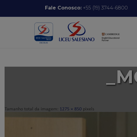
Pular para o conteúdo
Fale Conosco:
+55 (19) 3744-6800
_M
Tamanho total da imagem:
1275
×
850
pixels