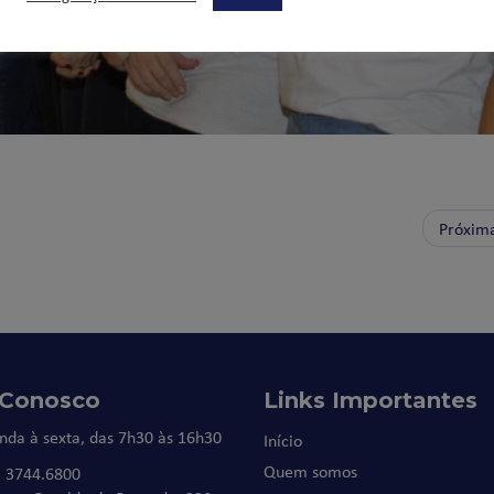
Próxim
 Conosco
Links Importantes
nda à sexta, das 7h30 às 16h30
Início
Quem somos
) 3744.6800