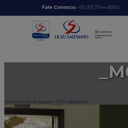
Pular para o conteúdo
Fale Conosco:
+55 (19) 3744-6800
_M
Tamanho total da imagem:
1275
×
850
pixels