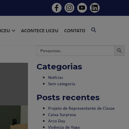
SEARCH
LICEU
ACONTECE LICEU
CONTATO
FOR:
SEARCH BU
SEAR
Search
for:
Categorias
Notícias
Sem categoria
Posts recentes
Projeto de Representante de Classe
Caixa Surpresa
Arco Day
Vivência de Yoga