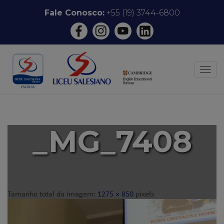
Pular
Fale Conosco:
+55 (19) 3744-6800
para
o
conteúdo
ALT
_MG_7408
Tamanho total da imagem:
1275
×
850
pixels