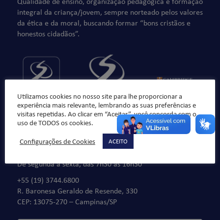
Qualidade de ensino, organização pedagógica e formação
integral da criança/jovem, sempre norteado pelos valores
da ética e da moral, buscando formar “bons cristãos e
honestos cidadãos”.
Utilizamos cookies no nosso site para lhe proporcionar a
experiência mais relevante, lembrando as suas preferências e
visitas repetidas. Ao clicar em “Aceitar”, você concorda com o
uso de TODOS os cookies.
Configurações de Cookies
ACEITO
Fale Conosco
De segunda à sexta, das 7h30 às 16h30
+55 (19) 3744.6800
R. Baronesa Geraldo de Resende, 330
CEP: 13075-270 – Campinas/SP