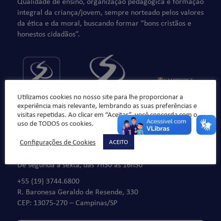
Qualidade de ensino, organização pedagógica e formação
integral da criança/jovem, sempre norteado pelos valores
da ética e da moral, buscando formar “bons cristãos e
honestos cidadãos”.
Utilizamos cookies no nosso site para lhe proporcionar a
experiência mais relevante, lembrando as suas preferências e
visitas repetidas. Ao clicar em “Aceitar”, você concorda com o
uso de TODOS os cookies.
Configurações de Cookies
ACEITO
Fale Conosco
De segunda à sexta, das 7h30 às 16h30
+55 (19) 3744.6800
R. Baronesa Geraldo de Resende, 330
CEP: 13075-270 – Campinas/SP