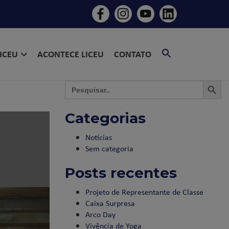
SEARCH
LICEU
ACONTECE LICEU
CONTATO
FOR:
SEARCH BU
SEAR
Search
for:
Categorias
Notícias
Sem categoria
Posts recentes
Projeto de Representante de Classe
Caixa Surpresa
Arco Day
Vivência de Yoga