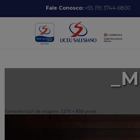
Pular para o conteúdo
Fale Conosco:
+55 (19) 3744-6800
_M
Tamanho total da imagem:
1275
×
850
pixels