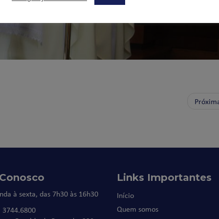
Próxim
 Conosco
Links Importantes
nda à sexta, das 7h30 às 16h30
Início
Quem somos
) 3744.6800