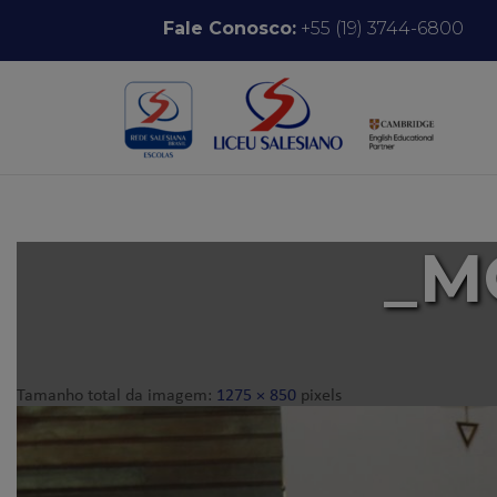
Pular para o conteúdo
Fale Conosco:
+55 (19) 3744-6800
_M
Tamanho total da imagem:
1275
×
850
pixels