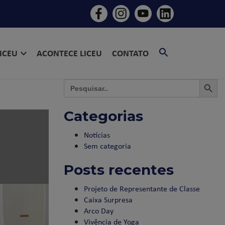
SEARCH
LICEU
ACONTECE LICEU
CONTATO
FOR:
SEARCH BU
SEAR
Search
for:
Categorias
Notícias
Sem categoria
Posts recentes
Projeto de Representante de Classe
Caixa Surpresa
Arco Day
Vivência de Yoga