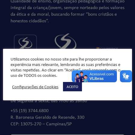
Qualidade de ensino, organização pedagógica e formação
integral da criança/jovem, sempre norteado pelos valores
da ética e da moral, buscando formar “bons cristãos e
honestos cidadãos”.
Utilizamos cookies no nosso site para lhe proporcionar a
experiência mais relevante, lembrando as suas preferências e
visitas repetidas. Ao clicar em “Aceitar”, você concorda com o
uso de TODOS os cookies.
Configurações de Cookies
ACEITO
Fale Conosco
De segunda à sexta, das 7h30 às 16h30
+55 (19) 3744.6800
R. Baronesa Geraldo de Resende, 330
CEP: 13075-270 – Campinas/SP