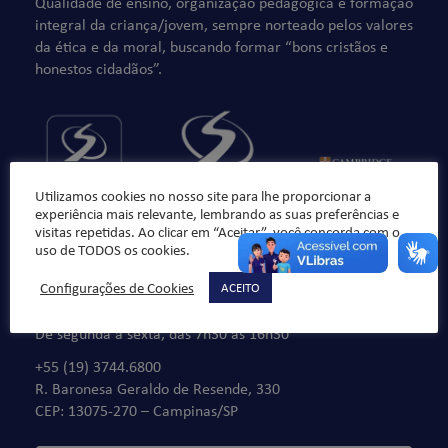
Qualidade de ensino, organização pedagógica e formação
integral da criança/jovem, sempre norteado pelos valores
da ética e da moral, buscando formar “bons cristãos e
honestos cidadãos”.
Utilizamos cookies no nosso site para lhe proporcionar a
experiência mais relevante, lembrando as suas preferências e
visitas repetidas. Ao clicar em “Aceitar”, você concorda com o
uso de TODOS os cookies.
Configurações de Cookies
ACEITO
Fale Conosco
De segunda à sexta, das 7h30 às 16h30
+55 (19) 3744.6800
R. Baronesa Geraldo de Resende, 330
CEP: 13075-270 – Campinas/SP