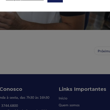
Próxim
 Conosco
Links Importantes
nda à sexta, das 7h30 às 16h30
Início
Quem somos
) 3744.6800