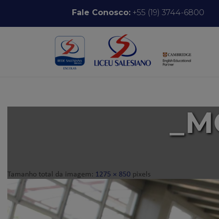
Pular para o conteúdo
Fale Conosco:
+55 (19) 3744-6800
_M
Tamanho total da imagem:
1275
×
850
pixels