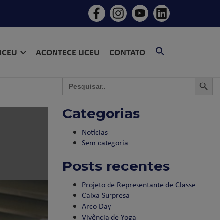
SEARCH
LICEU
ACONTECE LICEU
CONTATO
FOR:
SEARCH BU
SEAR
Search
for:
Categorias
Notícias
Sem categoria
Posts recentes
Projeto de Representante de Classe
Caixa Surpresa
Arco Day
Vivência de Yoga