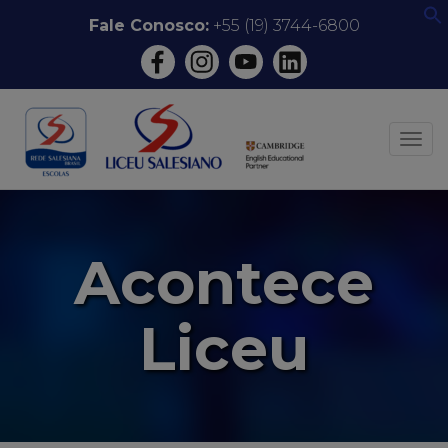
Pular
Fale Conosco:
+55 (19) 3744-6800
f
para
o
conteúdo
ALT
Acontece
Liceu