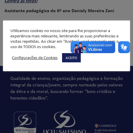
Confira as fotos!
Assistente pedagógica do 6º ano Daniely Moreira Zani
Utilizamos cookies no nosso site para lhe proporcionar a
experiência mais relevante, lembrando as suas preferências e
visitas repetidas. Ao clicar em “Aceitar”, você concorda com o
uso de TODOS os cookies.
Comentários não são permitidos.
Configurações de Cookies
ACEITO
Qualidade de ensino, organização pedagógica e formação
integral da criança/jovem, sempre norteado pelos valores
da ética e da moral, buscando formar “bons cristãos e
honestos cidadãos”.