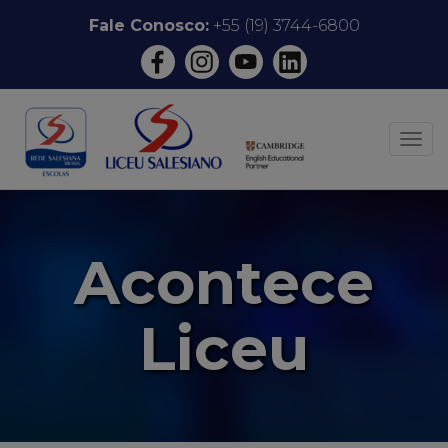
Pular
Fale Conosco:
+55 (19) 3744-6800
para
o
conteúdo
ALT
Acontece
Liceu