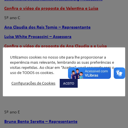
Confira o vídeo da proposta de Valentina e Luísa
5º ano C
Ana Claudia dos Reis Tomio – Representante
Luísa White Procaccini – Assessora
Confira o vídeo da proposta de Ana Claudia a e Luísa
Utilizamos cookies no nosso site para lhe proporcionar a
experiência mais relevante, lembrando as suas preferências e
5º ano D
visitas repetidas. Ao clicar em “Aceitar”, você concorda com o
uso de TODOS os cookies.
Maria Eduarda Reis Guerra – Representante
Manuela Messana Vieira – Assessora
Configurações de Cookies
ACEITO
Confira o vídeo da proposta de Maria Eduarda e Manuela
5º ano E
Bruno Bento Serette – Representante