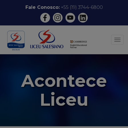
Pular
Fale Conosco:
+55 (19) 3744-6800
para
o
conteúdo
ALT
Acontece
Liceu