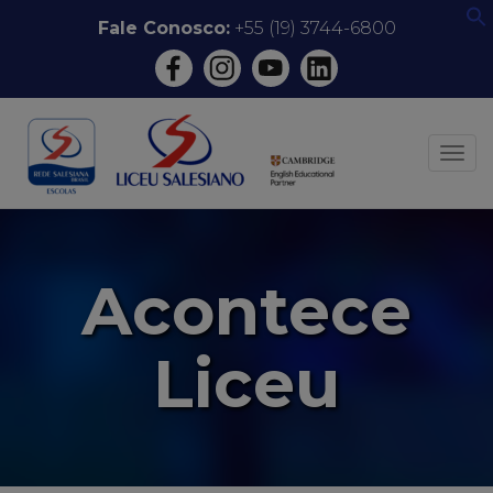
Pular
Fale Conosco:
+55 (19) 3744-6800
f
para
o
conteúdo
ALT
Acontece
Liceu