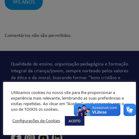
9ºS ANOS
Comentários não são permitidos.
Qualidade de ensino, organização pedagógica e formação
integral da criança/jovem, sempre norteado pelos valores
da ética e da moral, buscando formar “bons cristãos e
honestos cidadãos”.
Utilizamos cookies no nosso site para lhe proporcionar a
experiência mais relevante, lembrando as suas preferências e
visitas repetidas. Ao clicar em “Aceitar”, você concorda com o
uso de TODOS os cookies.
Configurações de Cookies
ACEITO