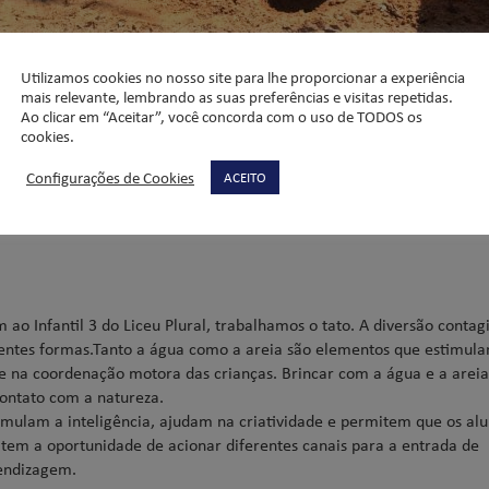
Utilizamos cookies no nosso site para lhe proporcionar a experiência
mais relevante, lembrando as suas preferências e visitas repetidas.
Ao clicar em “Aceitar”, você concorda com o uso de TODOS os
cookies.
Configurações de Cookies
ACEITO
e nas aulas de Corpo e
o Infantil 3 do Liceu Plural, trabalhamos o tato. A diversão contag
erentes formas.Tanto a água como a areia são elementos que estimul
e na coordenação motora das crianças. Brincar com a água e a arei
ontato com a natureza.
stimulam a inteligência, ajudam na criatividade e permitem que os al
 tem a oportunidade de acionar diferentes canais para a entrada de
rendizagem.