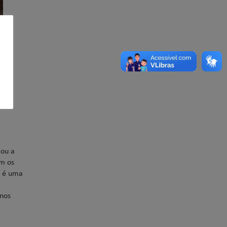
iou a
am os
a é uma
unos