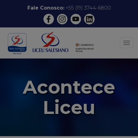
Pular
Fale Conosco:
+55 (19) 3744-6800
para
o
conteúdo
ALT
Acontece
Liceu