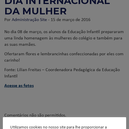
DIA INTERNACIONAL
DA MULHER
Por
Administração Site
- 15 de março de 2016
No dia 08 de março, os alunos da Educação Infantil prepararam
uma linda homenagem às mulheres do colégio e também para
as suas mamães.
Ofertaram flores e lembrancinhas confeccionadas por eles com
carinho!
Fonte: Lilian Freitas – Coordenadora Pedagógica da Educação
Infantil
Acesse as fotos
Comentários não são permitidos.
Utilizamos cookies no nosso site para lhe proporcionar a