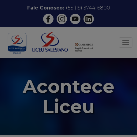
Pular
Fale Conosco:
+55 (19) 3744-6800
para
o
conteúdo
ALT
Acontece
Liceu