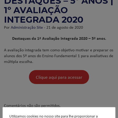
DESTAQUES – 5º ANOS |
1º AVALIAÇÃO
INTEGRADA 2020
Por
Administração Site
- 21 de agosto de 2020
Destaques da 1ª Avaliação Integrada 2020 – 5º anos.
A avaliação integrada tem como objetivo motivar e preparar os
alunos dos 5º anos do Ensino Fundamental 1 para avaliativas de
múltipla escolha.
Clique aqui para acessar
Comentários não são permitidos.
Utilizamos cookies no nosso site para lhe proporcionar a