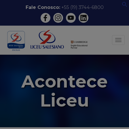
Pular
Fale Conosco:
+55 (19) 3744-6800
f
para
o
conteúdo
ALT
Acontece
Liceu