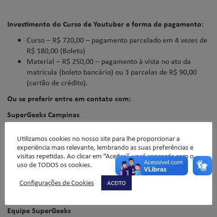
Investimento do
Curso de Youtuber
e forma de pagamento:
Curso – R$ 720,00 – pagamento parcelado em 4 vezes de
R$ 180,00 (Boleto)
Material – R$ 250,00 – pagamento à vista no ato da
matrícula (boleto bancário) ou 3 parcelas de R$ 90,00
(cartão de crédito).
Ou se preferir entre em contato com:
SuperGeeks Campinas
Av. Coronel Silva Teles, 953 – Cambuí – Campinas
Utilizamos cookies no nosso site para lhe proporcionar a
Tel.: (19) 4062-7007 / (19) 9.7150-7007 (WhatsApp/Vivo)
experiência mais relevante, lembrando as suas preferências e
visitas repetidas. Ao clicar em “Aceitar”, você concorda com o
campinas@supergeks.com.br
uso de TODOS os cookies.
Configurações de Cookies
ACEITO
Equipe SuperGeeks