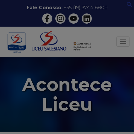
Pular
Fale Conosco:
+55 (19) 3744-6800
f
para
o
conteúdo
ALT
Acontece
Liceu