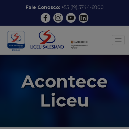
Pular
Fale Conosco:
+55 (19) 3744-6800
para
o
conteúdo
ALT
Acontece
Liceu