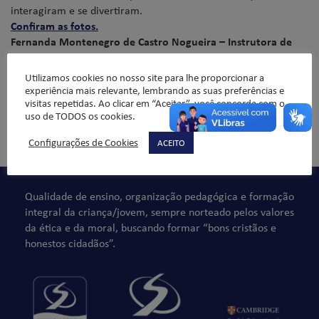
interagiram e se divertiram.
Confiram as fotos.
Fernanda Montenegro de Castro Nogueira – Instrutora de
Corpo e Movimento e Iniciação Esportiva
Utilizamos cookies no nosso site para lhe proporcionar a
experiência mais relevante, lembrando as suas preferências e
visitas repetidas. Ao clicar em “Aceitar”, você concorda com o
uso de TODOS os cookies.
Comentários não são permitidos.
Configurações de Cookies
ACEITO
Qualidade de ensino, organização pedagógica e formação
integral da criança/jovem, sempre norteado pelos valores
da ética e da moral, buscando formar “bons cristãos e
honestos cidadãos”.